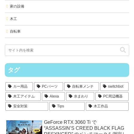
家の設備
木工
自転車
タグ
カー用品
PCパーツ
自転車メンテ
switchbot
木工アイテム
Alexa
水まわり
PC周辺機器
安全対策
Tips
木工作品
GeForce RTX 3060 Ti で
“ASSASSIN’S CREED BLACK FLAG