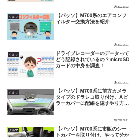
2022.10.02
【パッソ】M700系のエアコンフ
クルマ
ィルター交換方法を紹介
2022.08.21
ドライブレコーダーのデータって
クルマ
どう記録されているの？microSD
カードの中身を調査！
2022.08.21
【パッソ】M700系に前方カメラ
クルマ
タイプのドラレコ取り付け、Aピ
ラーカバーに配線を隠すやり方を
紹介
2022.08.21
【パッソ】M700系に市販のシー
クルマ
トカバーを取り付け、やって分か