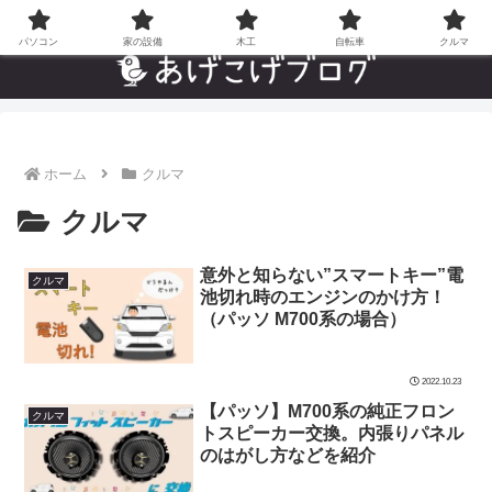
自分でやった”あんなことやこんなこと”の趣味ブログ
パソコン
家の設備
木工
自転車
クルマ
ホーム
クルマ
クルマ
意外と知らない”スマートキー”電
クルマ
池切れ時のエンジンのかけ方！
（パッソ M700系の場合）
2022.10.23
【パッソ】M700系の純正フロン
クルマ
トスピーカー交換。内張りパネル
のはがし方などを紹介