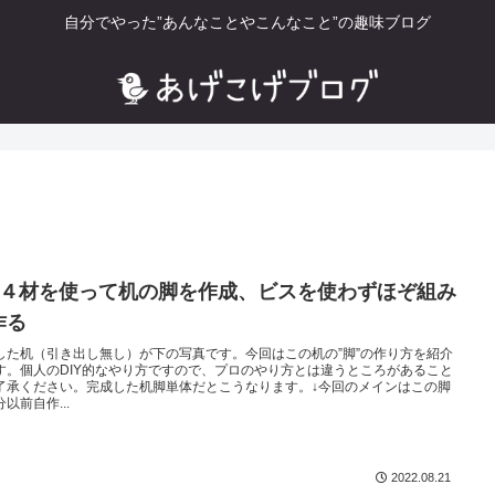
自分でやった”あんなことやこんなこと”の趣味ブログ
×４材を使って机の脚を作成、ビスを使わずほぞ組み
作る
した机（引き出し無し）が下の写真です。今回はこの机の”脚”の作り方を紹介
す。個人のDIY的なやり方ですので、プロのやり方とは違うところがあること
了承ください。完成した机脚単体だとこうなります。↓今回のメインはこの脚
以前自作...
2022.08.21