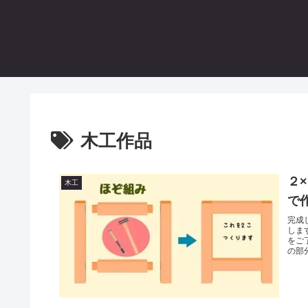
木工作品
２
木工
で
完成
しま
をご
の部分