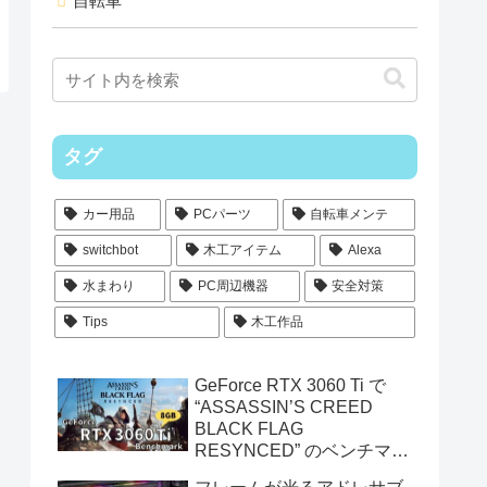
自転車
タグ
カー用品
PCパーツ
自転車メンテ
switchbot
木工アイテム
Alexa
水まわり
PC周辺機器
安全対策
Tips
木工作品
GeForce RTX 3060 Ti で
“ASSASSIN’S CREED
BLACK FLAG
RESYNCED” のベンチマー
クを測定してみた