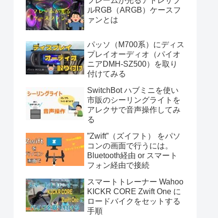
フレームが光るアドレサブ
ルRGB（ARGB）ケースフ
ァンとは
パッソ（M700系）にディス
プレイオーディオ（パイオ
ニアDMH-SZ500）を取り
付けてみる
SwitchBot ハブミニを使い
市販のシーリングライトを
アレクサで音声操作してみ
る
”Zwift”（ズイフト） をパソ
コンの画面で行うには。
Bluetooth経由 or スマート
フォン経由で接続
スマートトレーナー Wahoo
KICKR CORE Zwift One に
ロードバイクをセットする
手順