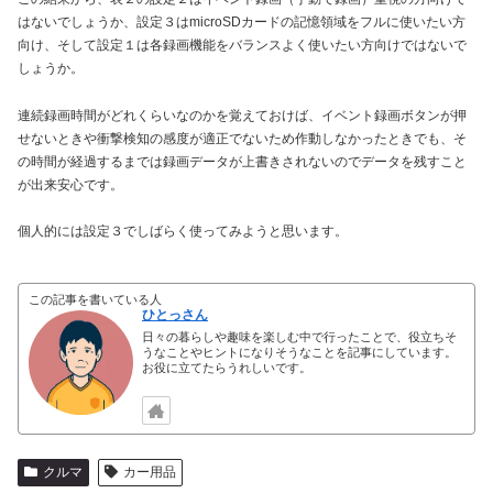
はないでしょうか、設定３はmicroSDカードの記憶領域をフルに使いたい方
向け、そして設定１は各録画機能をバランスよく使いたい方向けではないで
しょうか。
連続録画時間がどれくらいなのかを覚えておけば、イベント録画ボタンが押
せないときや衝撃検知の感度が適正でないため作動しなかったときでも、そ
の時間が経過するまでは録画データが上書きされないのでデータを残すこと
が出来安心です。
個人的には設定３でしばらく使ってみようと思います。
この記事を書いている人
ひとっさん
日々の暮らしや趣味を楽しむ中で行ったことで、役立ちそ
うなことやヒントになりそうなことを記事にしています。
お役に立てたらうれしいです。
クルマ
カー用品