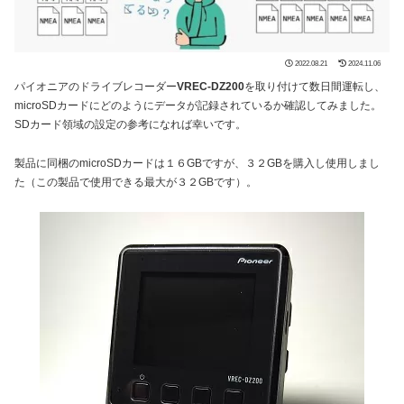
2022.08.21
2024.11.06
パイオニアのドライブレコーダー
VREC-DZ200
を取り付けて数日間運転し、
microSDカードにどのようにデータが記録されているか確認してみました。
SDカード領域の設定の参考になれば幸いです。
製品に同梱のmicroSDカードは１６GBですが、３２GBを購入し使用しまし
た（この製品で使用できる最大が３２GBです）。