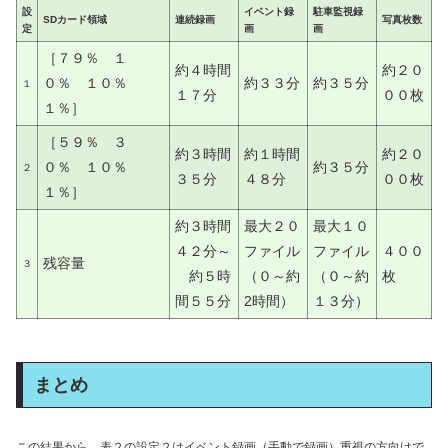
設
イベント録
駐車監視録
SDカード領域
連続録画
写真枚数
定
画
画
［７９％ １
約４時間
約２０
０％ １０％
約３３分
約３５分
１
１７分
００枚
１％］
［５９％ ３
約３時間
約１時間
約２０
０％ １０％
約３５分
２
３５分
４８分
００枚
１％］
約３時間
最大
２０
最大
１０
４２分～
ファイル
ファイル
４００
残容量
３
約５時
（０～約
（０～約
枚
間５５分
2時間）
１３分）
まとめ
この結果から、表２の設定２はイベント録画（手動で録画）重視の方向けで