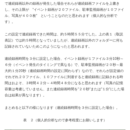
で連続録画以外の録画が発生した場合それらが連続録画ファイルを上書き
し、その上限が ”イベント録画が２０ファイル、駐車監視録画が１０ファイ
ル、写真が４００枚” ということなのだと思われます（個人的な分析で
す）。
この設定で連続録画できた時間は、約５時間５５分でした。上の表１（取説
表記）では約５時間となっていましたが、連続録画以外のフォルダーに何も
記録されていないためこのようになったと思われます。
連続録画時間を３分に設定した場合、イベント録画が１ファイル３分10秒～
６分（イベント発生のタイミングで異なる）で、駐車監視録画が２０秒～最
大約１分20秒（連続録画時間の設定に関わらず）なので、それらが設定値の
それぞれ２０ファイル、１０ファイルに到達すると連続録画に記録される時
間はおよそ、３時間４２分～４時間４８分になると思われます（写真の記憶
容量は考慮していません、また連続録画時間を”２０秒”または”１分”にした場
合は結果が異なります）。
まとめると以下の様になります（連続録画時間を３分に設定した場合）。
表 ２（個人的分析なので参考程度にお願いします）