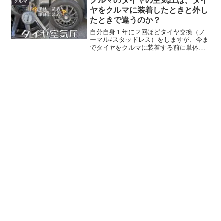
クルマのタイヤの空気圧は、タイ
クルマ
付けのやり方...
ヤをクルマに装着したときと外し
たときで違うのか？
自分自身１年に２回ほどタイヤ交換（ノ
ーマル⇄スタッドレス）をしますが、今ま
でタイヤをクルマに装着する前に単体で
空気を入れていました。空気入れは自転
車のポンプ（高圧タイプ）を使用し、既
定値よりやや高めに入れた後エアゲージ
で確認しながら徐々に空...