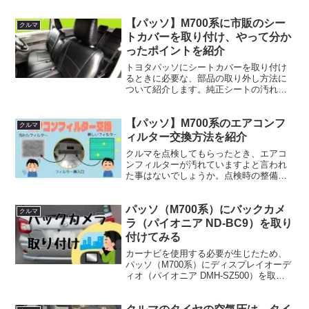
な使い方に較べて書き換えが頻繁に行わ
れるため ”定期的なフォーマット” が必要
【パッソ】M700系に市販のシー
なことはご存じの通りです。なかにはフ
クルマ
ォーマットフリー...
トカバーを取り付け、やって分か
ったポイントを紹介
トヨタパッソにシートカバーを取り付け
るときに必要な、部品の取り外し方法に
ついて紹介します。純正シートの汚れ防
止の目的でシート全体に被せるタイプの
シートカバーを購入し、取り付け作業に
【パッソ】M700系のエアコンフ
取り掛かって気づいたのですが、一部の
クルマ
部品の取り外しが必要でした。
ィルター交換方法を紹介
クルマを点検してもらったとき、エアコ
ンフィルターが汚れていますよと言われ
た事はないでしょうか。点検時の整備の
見積もりによると（2023年2月時点）フィ
ルターの部品代は3,300円(税込)でした。
パッソ（M700系）にバックカメ
交換頻度が高い部品なので、ネットショ
クルマ
ップなどで...
ラ（パイオニア ND-BC9）を取り
付けてみる
カーナビを使用する必要が生じたため、
パッソ（M700系）にディスプレイオーデ
ィオ（パイオニア DMH-SZ500）を取り
付けることにしました。せっかくなので
同時にバックカメラを取り付けることに
しました。ここではバックカメラの取り