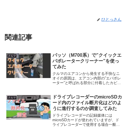
ひとっさん
関連記事
パッソ（M700系）で”クイックエ
クルマ
バポレータークリーナー”を使っ
てみた
クルマのエアコンから発生する不快なニ
オイの原因は、エアコン内部の”エバポレ
ーター”と呼ばれる部分に付着したカビな
どですが、クルマの場合は家庭用エアコ
ンのようにカバーを外して簡単に掃除す
ドライブレコーダーのmicroSDカ
ることが出来ないようです。エバポレー
クルマ
ターを取り出すにはか...
ード内のファイル断片化はどのよ
うに進行するのか調査してみた
ドライブレコーダーの記録媒体には
microSDカードが使われていますが、ド
ライブレコーダーで使用する場合一般的