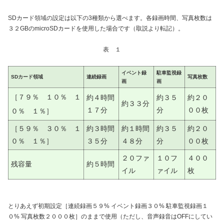
SDカード領域の設定は以下の3種類から選べます。各録画時間、写真枚数は
３２GBのmicroSDカードを使用した場合です（取説より転記）。
表 １
イベント録
駐車監視録
SDカード領域
連続録画
写真枚数
画
画
［７９％ １０％ １
約４時間
約３５
約２０
約３３分
１７分
分
００枚
０％ １％］
［５９％ ３０％ １
約３時間
約１時間
約３５
約２０
０％ １％］
３５分
４８分
分
００枚
２０ファ
１０フ
４００
残容量
約５時間
イル
ァイル
枚
とりあえず初期設定［連続録画５９% イベント録画３０% 駐車監視録画１
０% 写真枚数２０００枚］のままで使用（ただし、音声録音はOFFにしてい