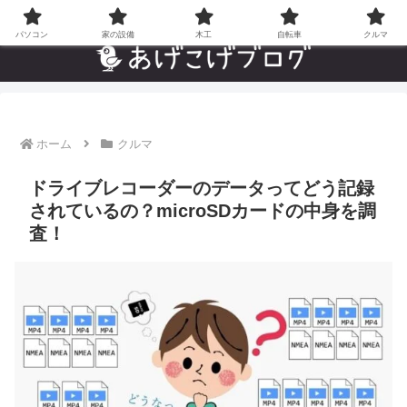
自分でやった”あんなことやこんなこと”の趣味ブログ
パソコン
家の設備
木工
自転車
クルマ
ホーム
クルマ
ドライブレコーダーのデータってどう記録
されているの？microSDカードの中身を調
査！