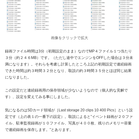
画像をクリックで拡大
録画ファイル時間は3分（初期設定のまま）なのでMP４ファイル１つ当たり
３分（約２４６MB）です。（ただし途中でエンジンをOFFした場合は３分未
満になります）。それらを考慮し計算したところ上記の初期設定で連続録画
できた時間は約３時間３２分となり、取説の約３時間３５分とほぼ同じ結果
になりました。
この設定だと連続録画用の保存領域が少ないようなので（個人的な見解で
す）、設定を変えてみる事にしました。
気になるのはSDカード領域が［Last storage 20 clips 10 400 Pics］という設
定です（上の表１の一番下の設定）。取説によると”イベント録画が２０ファ
イル、駐車監視録画が１０ファイル、写真が４００枚、残りのメモリー容量
で連続録画を保存します。”とあります。