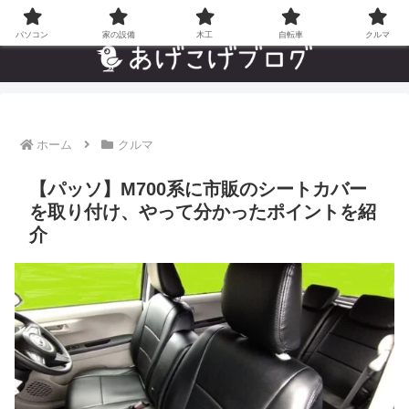
自分でやった”あんなことやこんなこと”の趣味ブログ
パソコン
家の設備
木工
自転車
クルマ
ホーム
クルマ
【パッソ】M700系に市販のシートカバー
を取り付け、やって分かったポイントを紹
介