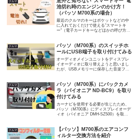
意外と知らない”スマートキー”電
す。製品に同梱のmicroSDカードは１６
クルマ
GBです...
池切れ時のエンジンのかけ方！
（パッソ M700系の場合）
最近のクルマのキーはポケットなどの中
に入れておくだけで使える”スマートキ
ー”（電子カードキーなどほかの呼び方あ
り）が一般的になっているようですが、
電池によって微弱な電波を発信（および
パッソ（M700系）のスイッチホ
受信）して動作しているためやがては電
クルマ
池が消耗して動作しなく...
ールにUSB端子を取り付けてみる
オーディオメインユニットをディスプレ
イオーディオに取り替えようと思いまし
たが、USBメモリーに保存した音楽ファ
イルを再生する場合ディスプレイオーデ
ィオの裏側からUSBケーブルをそのまま
パッソ（M700系）にバックカメ
配線剥き出しで前側に取り出さなければ
クルマ
ならず、非常に使いず...
ラ（パイオニア ND-BC9）を取り
付けてみる
カーナビを使用する必要が生じたため、
パッソ（M700系）にディスプレイオーデ
ィオ（パイオニア DMH-SZ500）を取り
付けることにしました。せっかくなので
同時にバックカメラを取り付けることに
【パッソ】M700系のエアコンフ
しました。ここではバックカメラの取り
クルマ
付けのやり方...
ィルター交換方法を紹介