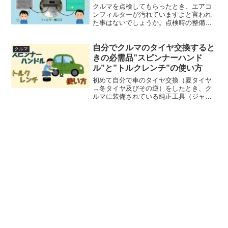
クルマを点検してもらったとき、エアコ
ンフィルターが汚れていますよと言われ
た事はないでしょうか。点検時の整備の
見積もりによると（2023年2月時点）フィ
ルターの部品代は3,300円(税込)でした。
自分でクルマのタイヤ交換すると
交換頻度が高い部品なので、ネットショ
クルマ
ップなどで...
きの必需品”スピンナーハンド
ル”と”トルクレンチ”の使い方
初めて自分で車のタイヤ交換（夏タイヤ
→冬タイヤ及びその逆）をしたとき、ク
ルマに装備されている純正工具（ジャッ
キ、ジャッキハンドル、ホイールナット
レンチ）を使用していました。ど素人な
ので何もわからなく、ホイールナットレ
ンチを足で勢いよく踏みつ...