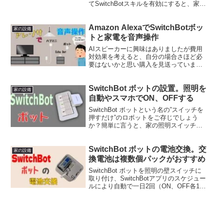
てSwitchBotスキルを有効にすると、家電
や家の照明スイッチを音声で操作するこ
とできるようになります。これだけでも
Amazon AlexaでSwitchBotボッ
なかなか便利ですが、アレク...
家の設備
トと家電を音声操作
AIスピーカーに興味はありましたが費用
対効果を考えると、自分の場合さほど必
要はないかと思い購入を見送っていまし
た。最近SwitchBotボットとハブミニを使
い家電（赤外線リモコン付属のもの）を
SwitchBot ボットの設置。照明を
スマホで遠隔操作する楽しさを知り、た
家の設備
またまAma...
自動やスマホでON、OFFする
SwitchBot ボットという名の”スイッチを
押すだけ”のロボットをご存じでしょう
か？簡単に言うと、家の照明スイッチ
や、家電製品のスイッチを物理的にON、
OFFしてくれる装置です。使用例関連商
SwitchBot ボットの電池交換。交
品のSwitchBot ハブミニとの併用によ
家の設備
り...
換電池は複数個パックがおすすめ
SwitchBot ボットを照明の壁スイッチに
取り付け、SwitchBotアプリのスケジュー
ルにより自動で一日2回（ON、OFF各1
回）動作させていましたが、ある日突然
動作していませんでした。電池の寿命
（使用できる期間）を正確に把握してい
ま...