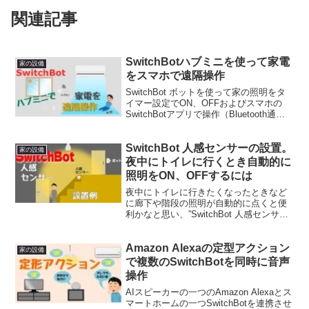
関連記事
SwitchBotハブミニを使って家電
家の設備
をスマホで遠隔操作
SwitchBot ボットを使って家の照明をタ
イマー設定でON、OFFおよびスマホの
SwitchBotアプリで操作（Bluetooth通
信） することを別の記事↓で紹介しまし
たが、今回はSwitchBot ハブミニを使っ
SwitchBot 人感センサーの設置。
て家電を遠隔操作して...
家の設備
夜中にトイレに行くとき自動的に
照明をON、OFFするには
夜中にトイレに行きたくなったときなど
に廊下や階段の照明が自動的に点くと便
利かなと思い、”SwitchBot 人感センサ
ー”を設置してみました。少し手間取りま
したが、結果的に思い通りの動作をさせ
Amazon Alexaの定型アクション
ることが出来ました。設置方法を紹介し
家の設備
ますので参考...
で複数のSwitchBotを同時に音声
操作
AIスピーカーの一つのAmazon Alexaとス
マートホームの一つSwitchBotを連携させ