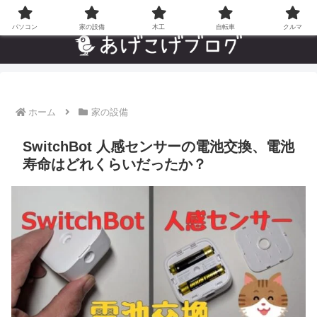
自分でやった”あんなことやこんなこと”の趣味ブログ
パソコン
家の設備
木工
自転車
クルマ
ホーム
家の設備
SwitchBot 人感センサーの電池交換、電池
寿命はどれくらいだったか？