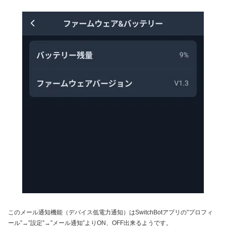
このメール通知機能（デバイス低電力通知）はSwitchBotアプリの”プロフィ
ール”→”設定”→”メール通知”よりON、OFF出来るようです。