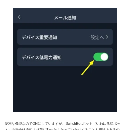
便利な機能なのでONにしていますが、SwitchBot ボット（いわゆる指ボッ
ト）の場合は通知より前に動かなくなっていたりすることも経験上あるの