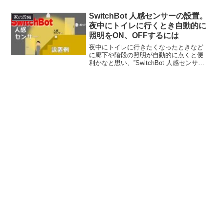
テン3）を実際に取り付けて使ってみまし
SwitchBot 人感センサーの設置。
た。そのときの取り付け方法や、実際の
家の設備
動作の...
夜中にトイレに行くとき自動的に
照明をON、OFFするには
夜中にトイレに行きたくなったときなど
に廊下や階段の照明が自動的に点くと便
利かなと思い、”SwitchBot 人感センサ
ー”を設置してみました。少し手間取りま
したが、結果的に思い通りの動作をさせ
ることが出来ました。設置方法を紹介し
ますので参考...