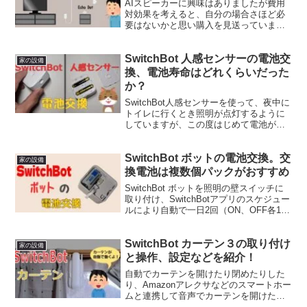
AIスピーカーに興味はありましたが費用
対効果を考えると、自分の場合さほど必
要はないかと思い購入を見送っていまし
た。最近SwitchBotボットとハブミニを使
い家電（赤外線リモコン付属のもの）を
SwitchBot 人感センサーの電池交
スマホで遠隔操作する楽しさを知り、た
家の設備
またまAma...
換、電池寿命はどれくらいだった
か？
SwitchBot人感センサーを使って、夜中に
トイレに行くとき照明が点灯するように
していますが、この度はじめて電池が切
れました。照明が点灯する条件は”指定し
た時間の範囲内で周辺が暗いとき動体検
SwitchBot ボットの電池交換。交
出したら照明が点灯し、再び動体検出し
家の設備
たら照明が消...
換電池は複数個パックがおすすめ
SwitchBot ボットを照明の壁スイッチに
取り付け、SwitchBotアプリのスケジュー
ルにより自動で一日2回（ON、OFF各1
回）動作させていましたが、ある日突然
動作していませんでした。電池の寿命
SwitchBot カーテン３の取り付け
（使用できる期間）を正確に把握してい
家の設備
ま...
と操作、設定などを紹介！
自動でカーテンを開けたり閉めたりした
り、Amazonアレクサなどのスマートホー
ムと連携して音声でカーテンを開けたり
閉めたりするSwitchBot カーテン（カー