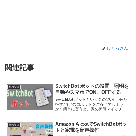
ひとっさん
関連記事
SwitchBot ボットの設置。照明を
家の設備
自動やスマホでON、OFFする
SwitchBot ボットという名の”スイッチを
押すだけ”のロボットをご存じでしょう
か？簡単に言うと、家の照明スイッチ
や、家電製品のスイッチを物理的にON、
OFFしてくれる装置です。使用例関連商
Amazon AlexaでSwitchBotボッ
品のSwitchBot ハブミニとの併用によ
家の設備
り...
トと家電を音声操作