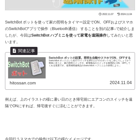
2022.11.07
2024.11.04
SwitchBot ボットを使って家の照明をタイマー設定でON、OFFおよびスマホ
のSwitchBotアプリで操作（Bluetooth通信） することを別の記事↓で紹介しま
したが、今回は
SwitchBot ハブミニを使って家電を遠隔操作
してみたいと思
います。
SwitchBot ボットの設置。照明を自動やスマホでON、OFFする
SwitchBot ボットという名の”スイッチを押すだけ”のロボットをご存じでしょうか？
簡単に言うと、家の照明スイッチや、家電製品のスイッチを物理的にON、OFFして
くれる装置です。使用例関連商品のSwitchBot ハブミニとの併用により...
2024.11.04
hitossan.com
例えば、上のイラストの様に暑い日のとき帰宅前にエアコンのスイッチを遠
隔でONにすれば、帰宅後すぐに涼むことができます。
今回行うスマホでの操作は以下の様なイメージです。