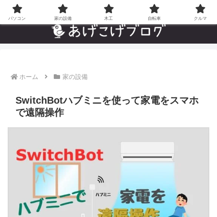
自分でやった”あんなことやこんなこと”の趣味ブログ
パソコン
家の設備
木工
自転車
クルマ
ホーム
家の設備
SwitchBotハブミニを使って家電をスマホ
で遠隔操作