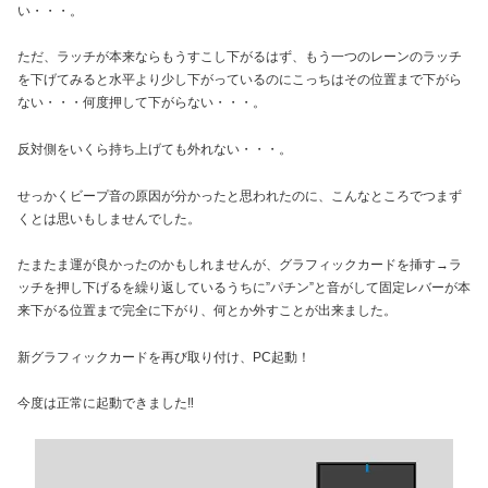
い・・・。
ただ、ラッチが本来ならもうすこし下がるはず、もう一つのレーンのラッチ
を下げてみると水平より少し下がっているのにこっちはその位置まで下がら
ない・・・何度押して下がらない・・・。
反対側をいくら持ち上げても外れない・・・。
せっかくビープ音の原因が分かったと思われたのに、こんなところでつまず
くとは思いもしませんでした。
たまたま運が良かったのかもしれませんが、グラフィックカードを挿す→ラ
ッチを押し下げるを繰り返しているうちに”パチン”と音がして固定レバーが本
来下がる位置まで完全に下がり、何とか外すことが出来ました。
新グラフィックカードを再び取り付け、PC起動！
今度は正常に起動できました‼