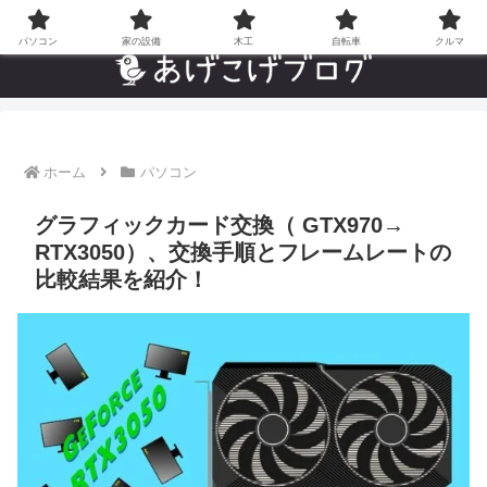
自分でやった”あんなことやこんなこと”の趣味ブログ
パソコン
家の設備
木工
自転車
クルマ
ホーム
パソコン
グラフィックカード交換（ GTX970→
RTX3050）、交換手順とフレームレートの
比較結果を紹介！