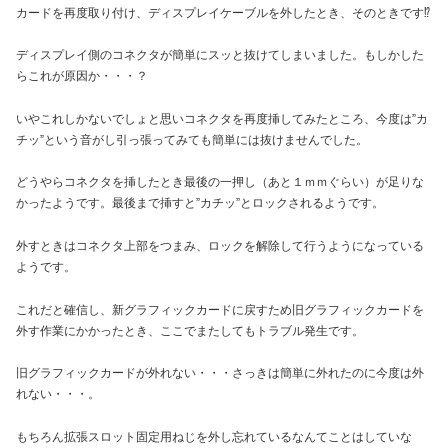
カードを再度取り付け、ディスプレイケーブルを外したとき、そのときです⁉
ディスプレイ側のコネクタが簡単にスッと抜けてしまいました。もしかした
らこれが原因か・・・？
いやこれしかないでしょと思いコネクタを再度挿してみたところ、今度は”カ
チッ”という音がし引っ張ってみても簡単には抜けませんでした。
どうやらコネクタを挿したとき最後の一押し（あと１ｍｍぐらい）が足りな
かったようです。最後まで挿すと”カチッ”とロックされるようです。
外すときはコネクタ上部をつまみ、ロックを解除して行うようになっている
ようです。
これだと確信し、新グラフィックカードに戻すため旧グラフィックカードを
外す作業にかかったとき、ここでまたしてもトラブル発生です。
旧グラフィックカードが外れない・・・さっきは簡単に外れたのに今度は外
れない・・・。
もちろん拡張スロット固定用ねじを外し忘れているなんてことはしていな