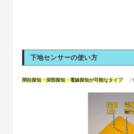
下地センサーの使い方
間柱探知・深部探知・電線探知が可能なタイプ
（下