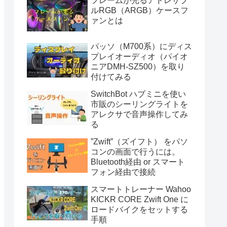
フレームが光るアドレサブ
ルRGB（ARGB）ケースフ
ァンとは
パッソ（M700系）にディス
プレイオーディオ（パイオ
ニアDMH-SZ500）を取り
付けてみる
SwitchBot ハブミニを使い
市販のシーリングライトを
アレクサで音声操作してみ
る
”Zwift”（ズイフト） をパソ
コンの画面で行うには。
Bluetooth経由 or スマート
フォン経由で接続
スマートトレーナー Wahoo
KICKR CORE Zwift One に
ロードバイクをセットする
手順