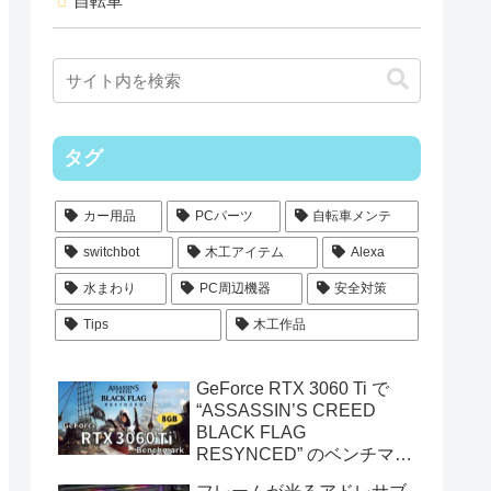
自転車
タグ
カー用品
PCパーツ
自転車メンテ
switchbot
木工アイテム
Alexa
水まわり
PC周辺機器
安全対策
Tips
木工作品
GeForce RTX 3060 Ti で
“ASSASSIN’S CREED
BLACK FLAG
RESYNCED” のベンチマー
クを測定してみた