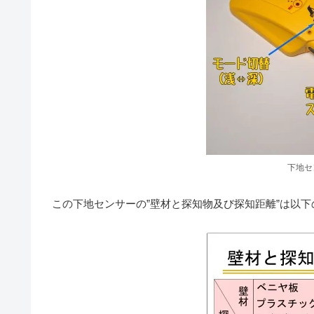
下地セン
この下地センサーの”壁材と探知物及び探知距離”は以