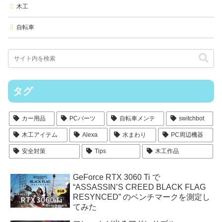
木工
自転車
タグ
カー用品
PCパーツ
自転車メンテ
switchbot
木工アイテム
Alexa
水まわり
PC周辺機器
安全対策
Tips
木工作品
GeForce RTX 3060 Ti で
“ASSASSIN’S CREED BLACK FLAG
RESYNCED” のベンチマークを測定し
てみた