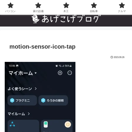
自分でやった”あんなことやこんなこと”の趣味ブログ
パソコン
家の設備
木工
自転車
クルマ
motion-sensor-icon-tap
2023.09.26