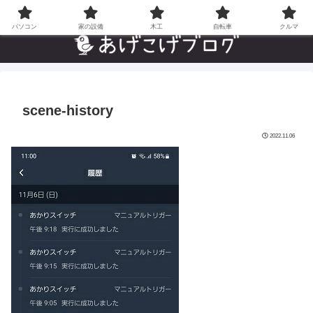
自分でやった”あんなことやこんなこと”の趣味ブログ
パソコン
家の設備
木工
自転車
クルマ
scene-history
2022.11.06