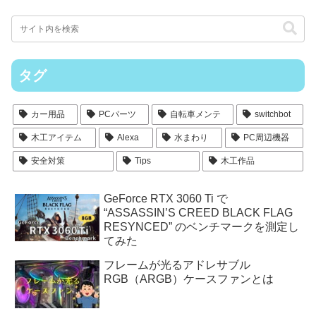
タグ
カー用品
PCパーツ
自転車メンテ
switchbot
木工アイテム
Alexa
水まわり
PC周辺機器
安全対策
Tips
木工作品
GeForce RTX 3060 Ti で
“ASSASSIN’S CREED BLACK FLAG
RESYNCED” のベンチマークを測定し
てみた
フレームが光るアドレサブル
RGB（ARGB）ケースファンとは