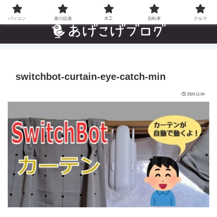
自分でやった”あんなことやこんなこと”の趣味ブログ
パソコン
家の設備
木工
自転車
クルマ
switchbot-curtain-eye-catch-min
2024.11.04