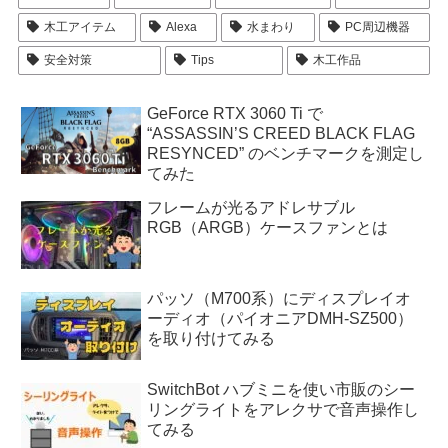
木工アイテム
Alexa
水まわり
PC周辺機器
安全対策
Tips
木工作品
GeForce RTX 3060 Ti で
“ASSASSIN’S CREED BLACK FLAG
RESYNCED” のベンチマークを測定し
てみた
フレームが光るアドレサブル
RGB（ARGB）ケースファンとは
パッソ（M700系）にディスプレイオ
ーディオ（パイオニアDMH-SZ500）
を取り付けてみる
SwitchBot ハブミニを使い市販のシー
リングライトをアレクサで音声操作し
てみる