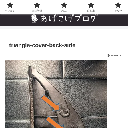
自分でやった”あんなことやこんなこと”の趣味ブログ
パソコン
家の設備
木工
自転車
クルマ
triangle-cover-back-side
2022.09.25