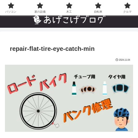
自分でやった”あんなことやこんなこと”の趣味ブログ
パソコン
家の設備
木工
自転車
クルマ
repair-flat-tire-eye-catch-min
2024.11.04