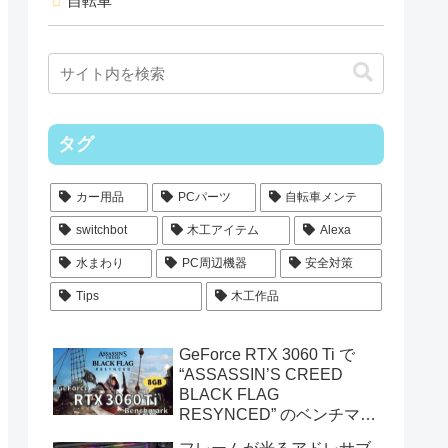
自転車
タグ
カー用品
PCパーツ
自転車メンテ
switchbot
木工アイテム
Alexa
水まわり
PC周辺機器
安全対策
Tips
木工作品
GeForce RTX 3060 Ti で
“ASSASSIN’S CREED
BLACK FLAG
RESYNCED” のベンチマー
クを測定してみた