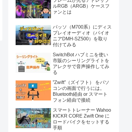
フレームが光るアドレサブ
ルRGB（ARGB）ケースフ
ァンとは
パッソ（M700系）にディス
プレイオーディオ（パイオ
ニアDMH-SZ500）を取り
付けてみる
SwitchBot ハブミニを使い
市販のシーリングライトを
アレクサで音声操作してみ
る
”Zwift”（ズイフト） をパソ
コンの画面で行うには。
Bluetooth経由 or スマート
フォン経由で接続
スマートトレーナー Wahoo
KICKR CORE Zwift One に
ロードバイクをセットする
手順