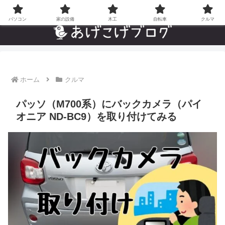
自分でやった”あんなことやこんなこと”の趣味ブログ
パソコン
家の設備
木工
自転車
クルマ
ホーム
クルマ
パッソ（M700系）にバックカメラ（パイ
オニア ND-BC9）を取り付けてみる