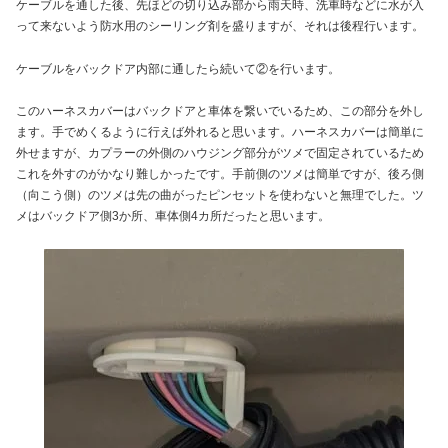
ケーブルを通した後、先ほどの切り込み部から雨天時、洗車時などに水が入
って来ないよう防水用のシーリング剤を盛りますが、それは後程行います。
ケーブルをバックドア内部に通したら続いて②を行います。
このハーネスカバーはバックドアと車体を繋いでいるため、この部分を外し
ます。手でめくるように行えば外れると思います。ハーネスカバーは簡単に
外せますが、カプラーの外側のハウジング部分がツメで固定されているため
これを外すのがかなり難しかったです。手前側のツメは簡単ですが、後ろ側
（向こう側）のツメは先の曲がったピンセットを使わないと無理でした。ツ
メはバックドア側3か所、車体側4カ所だったと思います。