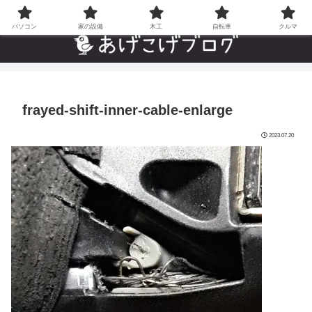
自分でやった”あんなことやこんなこと”の趣味ブログ
パソコン
家の設備
木工
自転車
クルマ
frayed-shift-inner-cable-enlarge
2023.07.20