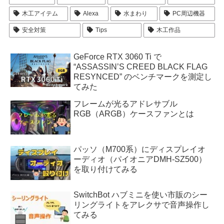
木工アイテム
Alexa
水まわり
PC周辺機器
安全対策
Tips
木工作品
GeForce RTX 3060 Ti で
“ASSASSIN’S CREED BLACK FLAG
RESYNCED” のベンチマークを測定し
てみた
フレームが光るアドレサブル
RGB（ARGB）ケースファンとは
パッソ（M700系）にディスプレイオ
ーディオ（パイオニアDMH-SZ500）
を取り付けてみる
SwitchBot ハブミニを使い市販のシー
リングライトをアレクサで音声操作し
てみる