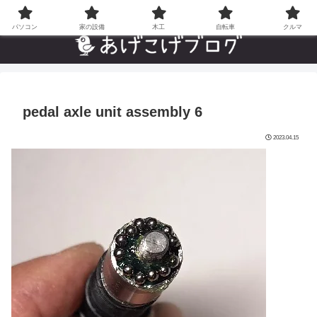
自分でやった”あんなことやこんなこと”の趣味ブログ
パソコン
家の設備
木工
自転車
クルマ
pedal axle unit assembly 6
2023.04.15