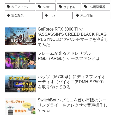
木工アイテム
Alexa
水まわり
PC周辺機器
安全対策
Tips
木工作品
GeForce RTX 3060 Ti で
“ASSASSIN’S CREED BLACK FLAG
RESYNCED” のベンチマークを測定し
てみた
フレームが光るアドレサブル
RGB（ARGB）ケースファンとは
パッソ（M700系）にディスプレイオ
ーディオ（パイオニアDMH-SZ500）
を取り付けてみる
SwitchBot ハブミニを使い市販のシー
リングライトをアレクサで音声操作し
てみる