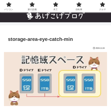
自分でやった”あんなことやこんなこと”の趣味ブログ
パソコン
家の設備
木工
自転車
クルマ
storage-area-eye-catch-min
2024.11.04