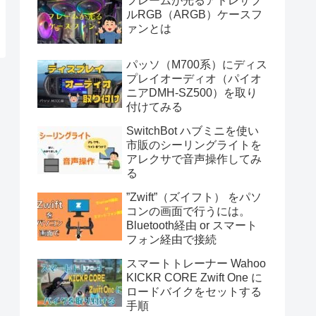
フレームが光るアドレサブ
ルRGB（ARGB）ケースフ
ァンとは
パッソ（M700系）にディス
プレイオーディオ（パイオ
ニアDMH-SZ500）を取り
付けてみる
SwitchBot ハブミニを使い
市販のシーリングライトを
アレクサで音声操作してみ
る
”Zwift”（ズイフト） をパソ
コンの画面で行うには。
Bluetooth経由 or スマート
フォン経由で接続
スマートトレーナー Wahoo
KICKR CORE Zwift One に
ロードバイクをセットする
手順