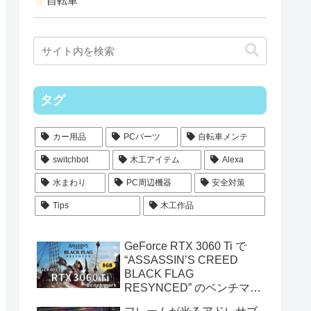
自転車
タグ
カー用品
PCパーツ
自転車メンテ
switchbot
木工アイテム
Alexa
水まわり
PC周辺機器
安全対策
Tips
木工作品
GeForce RTX 3060 Ti で
“ASSASSIN’S CREED
BLACK FLAG
RESYNCED” のベンチマー
クを測定してみた