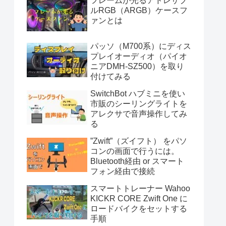
フレームが光るアドレサブ
ルRGB（ARGB）ケースフ
ァンとは
パッソ（M700系）にディス
プレイオーディオ（パイオ
ニアDMH-SZ500）を取り
付けてみる
SwitchBot ハブミニを使い
市販のシーリングライトを
アレクサで音声操作してみ
る
”Zwift”（ズイフト） をパソ
コンの画面で行うには。
Bluetooth経由 or スマート
フォン経由で接続
スマートトレーナー Wahoo
KICKR CORE Zwift One に
ロードバイクをセットする
手順