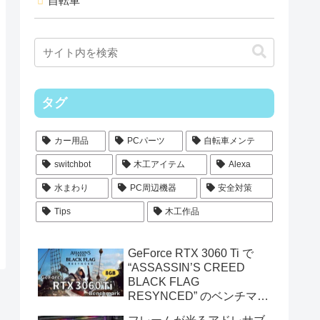
自転車
タグ
カー用品
PCパーツ
自転車メンテ
switchbot
木工アイテム
Alexa
水まわり
PC周辺機器
安全対策
Tips
木工作品
GeForce RTX 3060 Ti で
“ASSASSIN’S CREED
BLACK FLAG
RESYNCED” のベンチマー
クを測定してみた