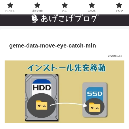
自分でやった”あんなことやこんなこと”の趣味ブログ
パソコン
家の設備
木工
自転車
クルマ
geme-data-move-eye-catch-min
2024.11.04