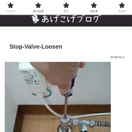
自分でやった”あんなことやこんなこと”の趣味ブログ
パソコン
家の設備
木工
自転車
クルマ
Stop-Valve-Loosen
2022.01.11