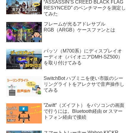
“ASSASSIN’S CREED BLACK FLAG
RESYNCED” のベンチマークを測定し
てみた
フレームが光るアドレサブル
RGB（ARGB）ケースファンとは
パッソ（M700系）にディスプレイオ
ーディオ（パイオニアDMH-SZ500）
を取り付けてみる
SwitchBot ハブミニを使い市販のシー
リングライトをアレクサで音声操作し
てみる
”Zwift”（ズイフト） をパソコンの画面
で行うには。Bluetooth経由 or スマー
トフォン経由で接続
スマートトレーナー Wahoo KICKR