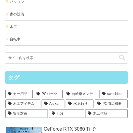
パソコン
家の設備
木工
自転車
タグ
カー用品
PCパーツ
自転車メンテ
switchbot
木工アイテム
Alexa
水まわり
PC周辺機器
安全対策
Tips
木工作品
GeForce RTX 3060 Ti で