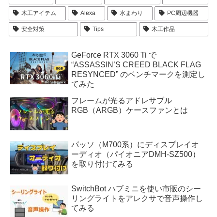
木工アイテム
Alexa
水まわり
PC周辺機器
安全対策
Tips
木工作品
GeForce RTX 3060 Ti で
“ASSASSIN’S CREED BLACK FLAG
RESYNCED” のベンチマークを測定し
てみた
フレームが光るアドレサブル
RGB（ARGB）ケースファンとは
パッソ（M700系）にディスプレイオ
ーディオ（パイオニアDMH-SZ500）
を取り付けてみる
SwitchBot ハブミニを使い市販のシー
リングライトをアレクサで音声操作し
てみる