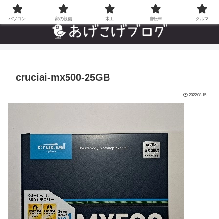
自分でやった”あんなことやこんなこと”の趣味ブログ
パソコン
家の設備
木工
自転車
クルマ
cruciai-mx500-25GB
2022.08.15