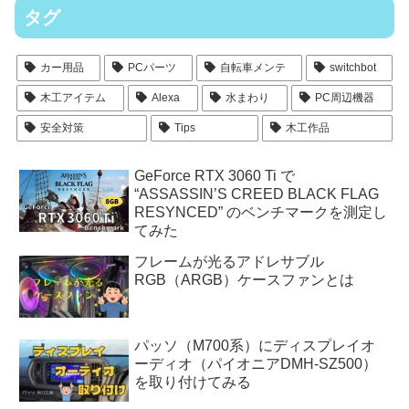
タグ
カー用品
PCパーツ
自転車メンテ
switchbot
木工アイテム
Alexa
水まわり
PC周辺機器
安全対策
Tips
木工作品
GeForce RTX 3060 Ti で
“ASSASSIN’S CREED BLACK FLAG
RESYNCED” のベンチマークを測定し
てみた
フレームが光るアドレサブル
RGB（ARGB）ケースファンとは
パッソ（M700系）にディスプレイオ
ーディオ（パイオニアDMH-SZ500）
を取り付けてみる