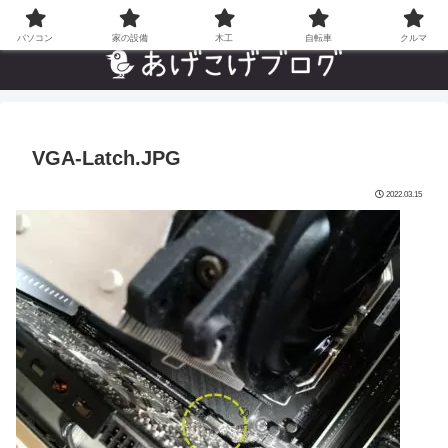
自分でやった”あんなことやこんなこと”の趣味ブログ
パソコン
家の設備
木工
自転車
クルマ
VGA-Latch.JPG
2022.03.15