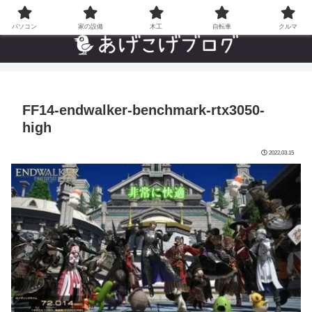
自分でやった”あんなことやこんなこと”の趣味ブログ
パソコン
家の設備
木工
自転車
クルマ
FF14-endwalker-benchmark-rtx3050-
high
2022.03.15