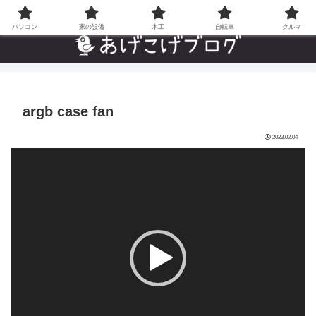
自分でやった”あんなことやこんなこと”の趣味ブログ
パソコン
家の設備
木工
自転車
クルマ
argb case fan
2023.02.04
動
画
プ
レ
ー
ヤ
ー