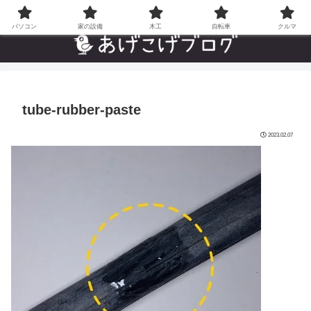
自分でやった”あんなことやこんなこと”の趣味ブログ
パソコン
家の設備
木工
自転車
クルマ
tube-rubber-paste
2023.02.07